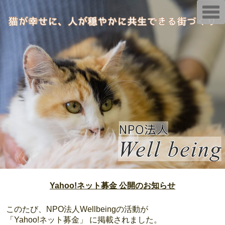
T
o
g
g
l
e
n
a
v
i
g
a
t
i
o
n
Yahoo!ネット募金 公開のお知らせ
このたび、NPO法人Wellbeingの活動が
「Yahoo!ネット募金」 に掲載されました。