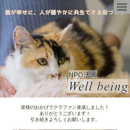
T
o
g
g
l
e
n
a
v
i
g
a
t
i
o
n
皆様のおかげでクラファン達成しました！
ありがとうございます！
引き続きよろしくお願いします。